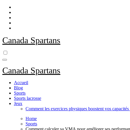
Skip
to
content
Canada Spartans
Canada Spartans
Accueil
Blog
Sports
Sports lacrosse
Jeux
Comment les exercices physiques boostent vos capacités 
Home
Sports
Comment calculer sa VMA pour améliorer ses performanc