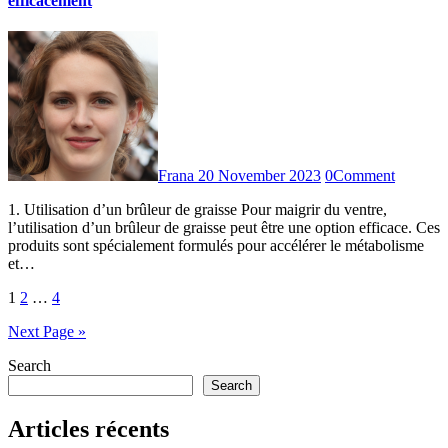
efficacement
Frana
20 November 2023
0
Comment
1. Utilisation d’un brûleur de graisse Pour maigrir du ventre,
l’utilisation d’un brûleur de graisse peut être une option efficace. Ces
produits sont spécialement formulés pour accélérer le métabolisme
et…
Posts
1
2
…
4
pagination
Next Page »
Search
Search
Articles récents