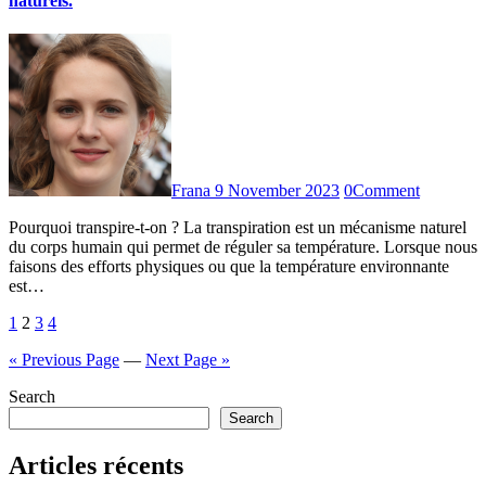
naturels.
Frana
9 November 2023
0
Comment
Pourquoi transpire-t-on ? La transpiration est un mécanisme naturel
du corps humain qui permet de réguler sa température. Lorsque nous
faisons des efforts physiques ou que la température environnante
est…
Posts
1
2
3
4
pagination
« Previous Page
—
Next Page »
Search
Search
Articles récents