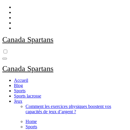
Skip
to
content
Canada Spartans
Canada Spartans
Accueil
Blog
Sports
Sports lacrosse
Jeux
Comment les exercices physiques boostent vos
capacités de jeux d’argent ?
Home
Sports