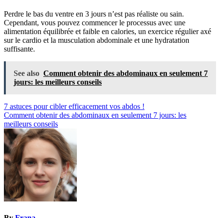
Perdre le bas du ventre en 3 jours n’est pas réaliste ou sain.
Cependant, vous pouvez commencer le processus avec une
alimentation équilibrée et faible en calories, un exercice régulier axé
sur le cardio et la musculation abdominale et une hydratation
suffisante.
See also
Comment obtenir des abdominaux en seulement 7
jours: les meilleurs conseils
Post
7 astuces pour cibler efficacement vos abdos !
Comment obtenir des abdominaux en seulement 7 jours: les
navigation
meilleurs conseils
By
Frana