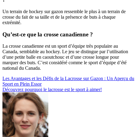
Un terrain de hockey sur gazon ressemble le plus à un terrain de
crosse du fait de sa taille et de la présence de buts à chaque
extrémité.
Qu’est-ce que la crosse canadienne ?
La crosse canadienne est un sport d’équipe très populaire au
Canada, semblable au hockey. Le jeu se distingue par l’utilisation
d’une petite balle en caoutchouc et d’une crosse longue pour
marquer des buts. C’est considéré comme le sport d’équipe d’été
national du Canada.
Post
Les Avantages et les Défis de la Lacrosse sur Gazon : Un Aperçu du
Sport en Plein Essor
navigation
Découvrez pourquoi le lacrosse est le sport à aimer!