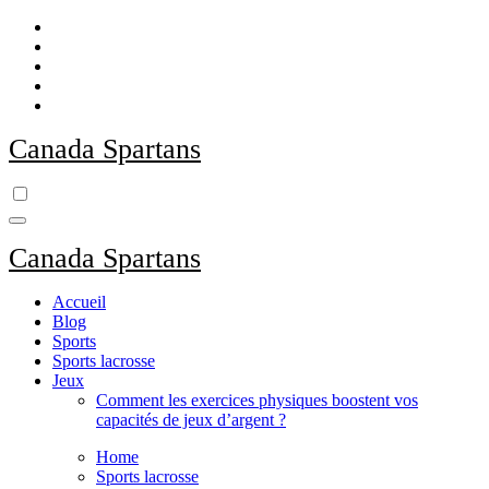
Skip
to
content
Canada Spartans
Canada Spartans
Accueil
Blog
Sports
Sports lacrosse
Jeux
Comment les exercices physiques boostent vos
capacités de jeux d’argent ?
Home
Sports lacrosse