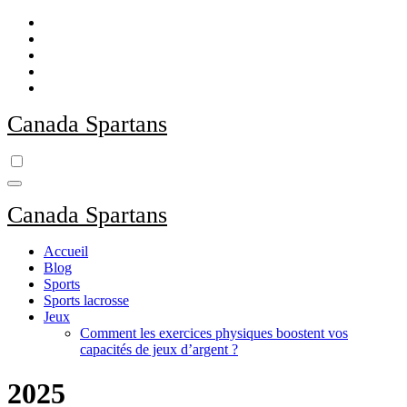
Skip
to
content
Canada Spartans
Canada Spartans
Accueil
Blog
Sports
Sports lacrosse
Jeux
Comment les exercices physiques boostent vos
capacités de jeux d’argent ?
2025